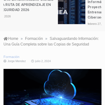
Informática Lazarus presenta el
Proyecto Atenea: La Vanguardia del
Entrenamiento Táctico en
Ciberseguridad
febrero 27, 2026
Home
»
Formación
»
Salvaguardando Información:
Una Guía Completa sobre las Copias de Seguridad
Formación
Jorge Mendez
julio 2, 2024