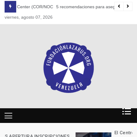
Skip
(COR/NOC)
5 recomendaciones para asegurar la ciberseguridad en el t
to
viernes, agosto 07, 2026
content
El Centro de Investigación