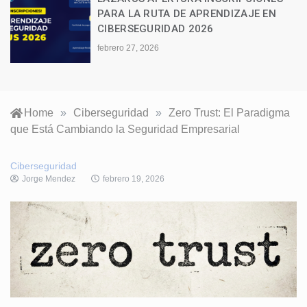
Informática Lazarus presenta el
N
Proyecto Atenea: La Vanguardia del
Entrenamiento Táctico en
Ciberseguridad
febrero 27, 2026
Home
»
Ciberseguridad
»
Zero Trust: El Paradigma
que Está Cambiando la Seguridad Empresarial
Ciberseguridad
Jorge Mendez
febrero 19, 2026