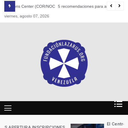
Skip
(COR/NOC)
5 recomendaciones para asegurar la ciberseguridad en el t
to
viernes, agosto 07, 2026
content
El Centro de Investigación