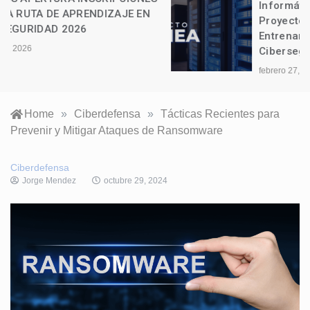
Informática Lazarus presenta el
Proyecto Atenea: La Vanguardia del
Entrenamiento Táctico en
Ciberseguridad
febrero 27, 2026
Home
»
Ciberdefensa
»
Tácticas Recientes para
Prevenir y Mitigar Ataques de Ransomware
Ciberdefensa
Jorge Mendez
octubre 29, 2024