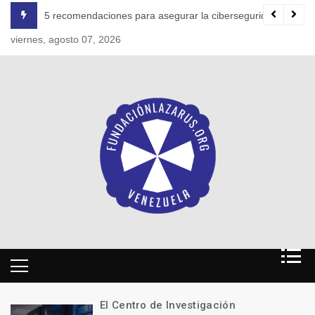
Skip
(COR/NOC)
5 recomendaciones para asegurar la ciberseguridad en el t
to
viernes, agosto 07, 2026
content
El Centro de Investigación