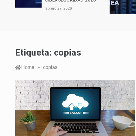
le
CIBERSEGURIDAD 2026
febrero 27, 2026
Etiqueta:
copias
Home
»
copias