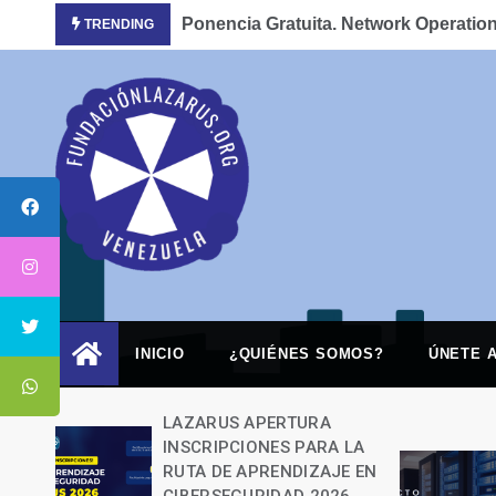
Skip
Ponencia Gratuita. Network Operati
TRENDING
to
content
INICIO
¿QUIÉNES SOMOS?
ÚNETE 
ncia
LAZARUS APERTURA
INSCRIPCIONES PARA LA
a un
RUTA DE APRENDIZAJE EN